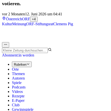
votieren.
vor 2 Monaten
12. Juni 2026 um 04:41
Österreich
ORF
+4
Kultur
Meinung
ORF-Stiftungsrat
Clemens Pig
Abonnent:in werden
Rubriken
Orte
Themen
Autoren
Spiele
Podcasts
Videos
Rezepte
E-Paper
Club
Gewinnspiele