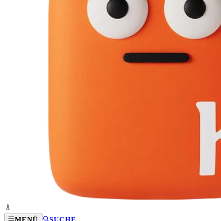
MENÜ
SUCHE