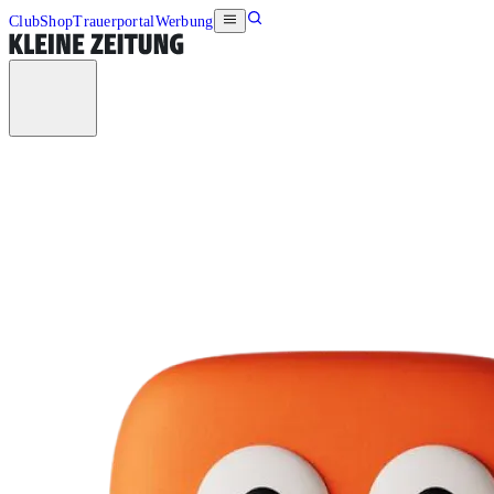
Club
Shop
Trauerportal
Werbung