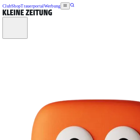
Club
Shop
Trauerportal
Werbung