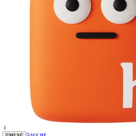
MENÜ
SUCHE