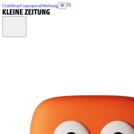
Club
Shop
Trauerportal
Werbung