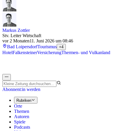
Markus Zottler
Stv. Leiter Wirtschaft
vor 2 Monaten
11. Juni 2026 um 08:46
Bad Loipersdorf
Tourismus
+4
Hotel
Falkensteiner
Versicherung
Thermen- und Vulkanland
Abonnent:in werden
Rubriken
Orte
Themen
Autoren
Spiele
Podcasts