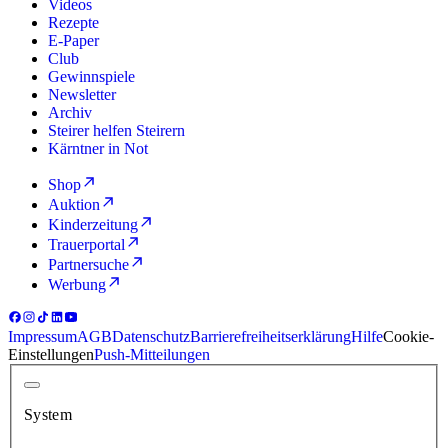
Videos
Rezepte
E-Paper
Club
Gewinnspiele
Newsletter
Archiv
Steirer helfen Steirern
Kärntner in Not
Shop
Auktion
Kinderzeitung
Trauerportal
Partnersuche
Werbung
Impressum
AGB
Datenschutz
Barrierefreiheitserklärung
Hilfe
Cookie-
Einstellungen
Push-Mitteilungen
System