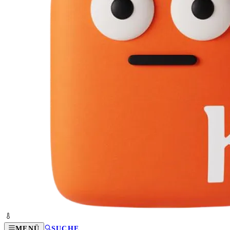
MENÜ
SUCHE