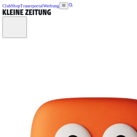
Club
Shop
Trauerportal
Werbung