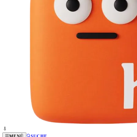
MENÜ
SUCHE