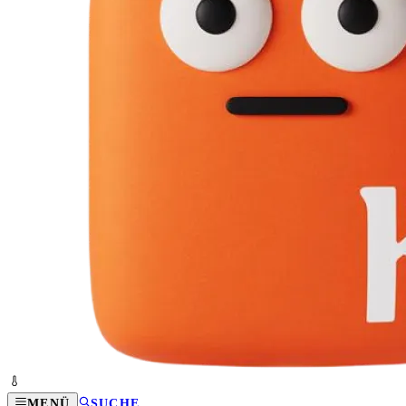
MENÜ
SUCHE