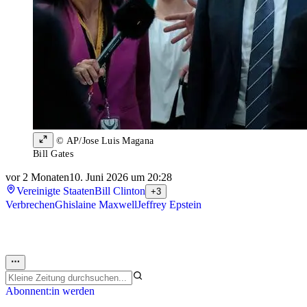
© AP/Jose Luis Magana
Bill Gates
vor 2 Monaten
10. Juni 2026 um 20:28
Vereinigte Staaten
Bill Clinton
+3
Verbrechen
Ghislaine Maxwell
Jeffrey Epstein
Abonnent:in werden