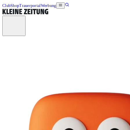
Club
Shop
Trauerportal
Werbung