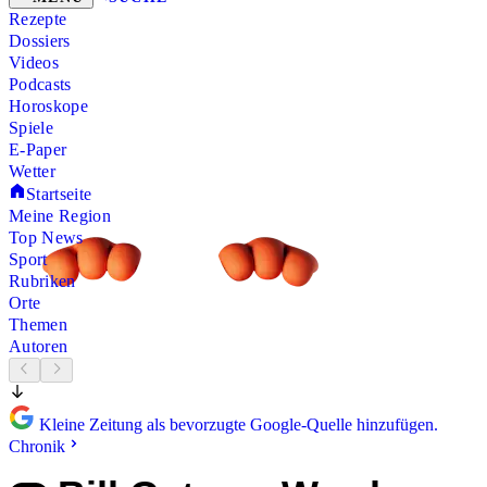
Rezepte
Dossiers
Videos
Podcasts
Horoskope
Spiele
E-Paper
Wetter
Startseite
Meine Region
Top News
Sport
Rubriken
Orte
Themen
Autoren
Kleine Zeitung als bevorzugte Google-Quelle hinzufügen.
Chronik