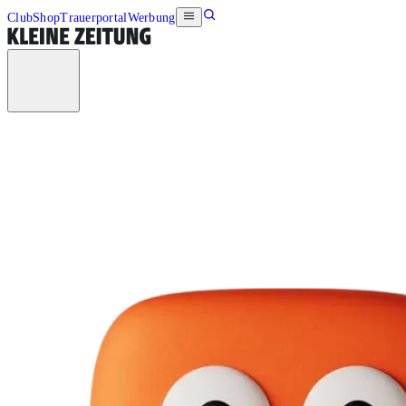
Club
Shop
Trauerportal
Werbung