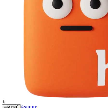
MENÜ
SUCHE