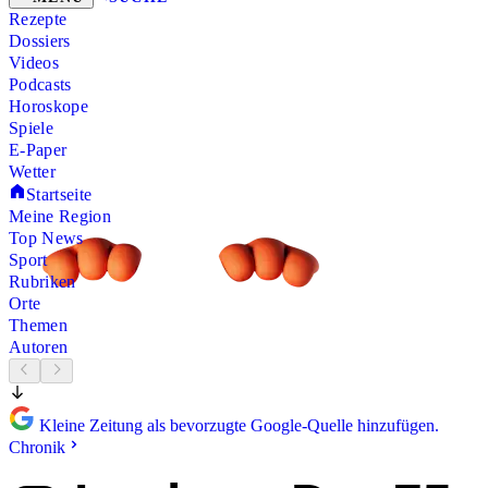
Rezepte
Dossiers
Videos
Podcasts
Horoskope
Spiele
E-Paper
Wetter
Startseite
Meine Region
Top News
Sport
Rubriken
Orte
Themen
Autoren
Kleine Zeitung als bevorzugte Google-Quelle hinzufügen.
Chronik