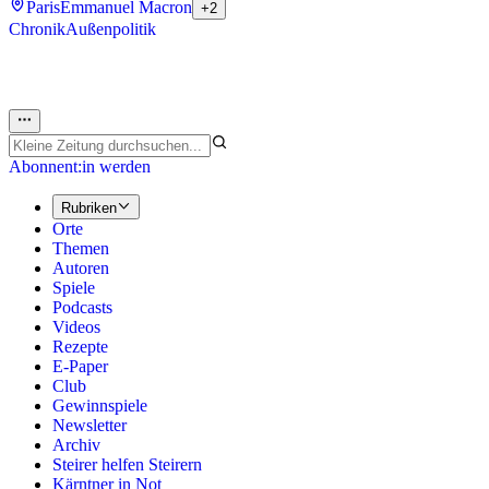
Paris
Emmanuel Macron
+2
Chronik
Außenpolitik
Abonnent:in werden
Rubriken
Orte
Themen
Autoren
Spiele
Podcasts
Videos
Rezepte
E-Paper
Club
Gewinnspiele
Newsletter
Archiv
Steirer helfen Steirern
Kärntner in Not