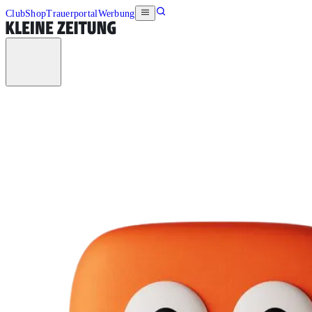
Club
Shop
Trauerportal
Werbung