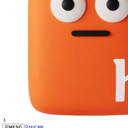
MENÜ
SUCHE