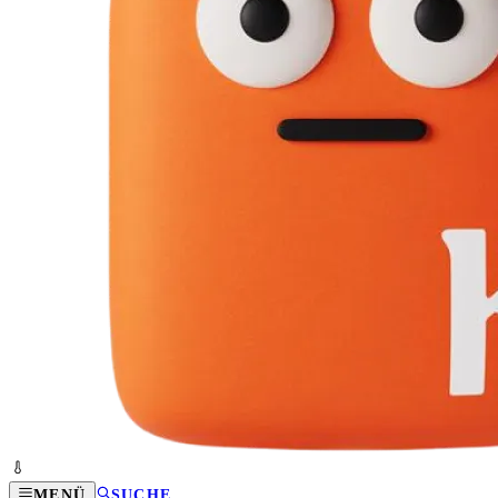
MENÜ
SUCHE