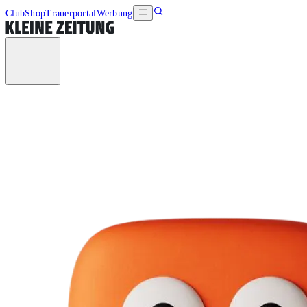
Club
Shop
Trauerportal
Werbung