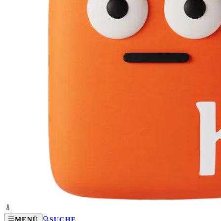
MENÜ
SUCHE