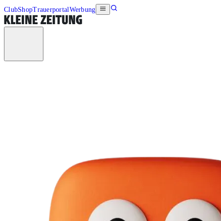
Club
Shop
Trauerportal
Werbung