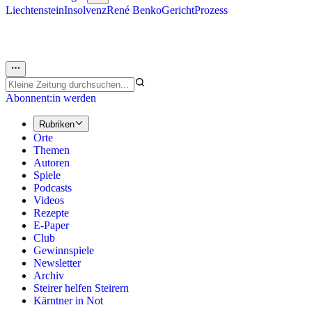
Liechtenstein
Insolvenz
René Benko
Gericht
Prozess
Abonnent:in werden
Rubriken
Orte
Themen
Autoren
Spiele
Podcasts
Videos
Rezepte
E-Paper
Club
Gewinnspiele
Newsletter
Archiv
Steirer helfen Steirern
Kärntner in Not