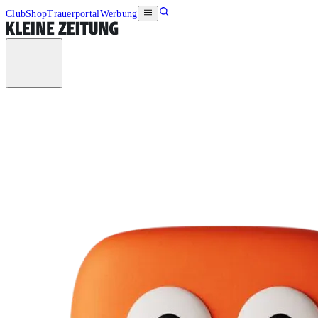
Club
Shop
Trauerportal
Werbung