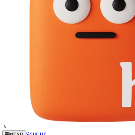
MENÜ
SUCHE