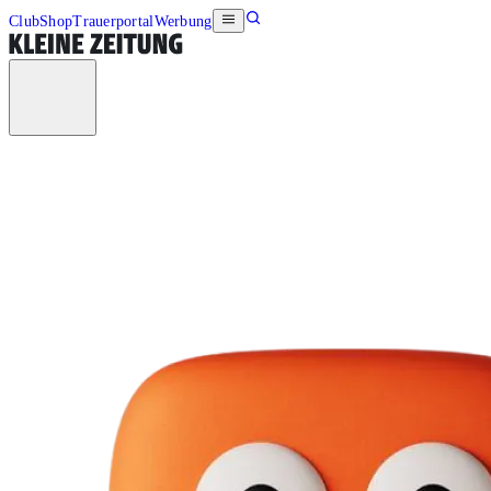
Club
Shop
Trauerportal
Werbung