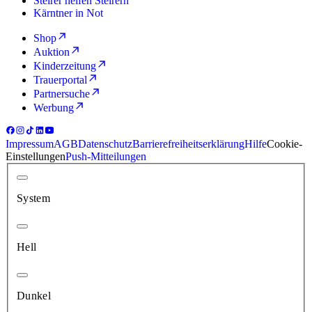
Steirer helfen Steirern
Kärntner in Not
Shop
Auktion
Kinderzeitung
Trauerportal
Partnersuche
Werbung
Impressum
AGB
Datenschutz
Barrierefreiheitserklärung
Hilfe
Cookie-
Einstellungen
Push-Mitteilungen
System
Hell
Dunkel