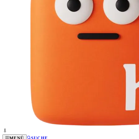
MENÜ
SUCHE