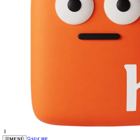
MENÜ
SUCHE