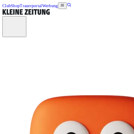
Club
Shop
Trauerportal
Werbung