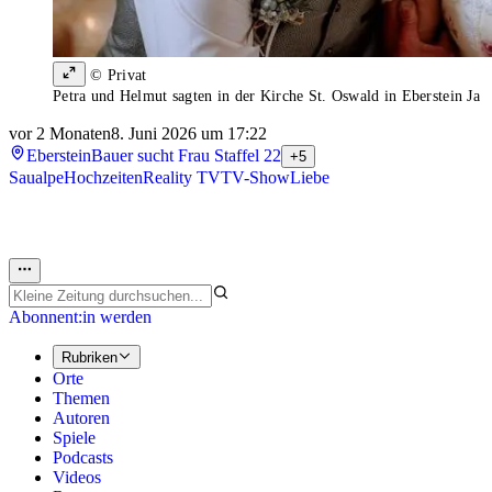
© Privat
Petra und Helmut sagten in der Kirche St. Oswald in Eberstein Ja
vor 2 Monaten
8. Juni 2026 um 17:22
Eberstein
Bauer sucht Frau Staffel 22
+5
Saualpe
Hochzeiten
Reality TV
TV-Show
Liebe
Abonnent:in werden
Rubriken
Orte
Themen
Autoren
Spiele
Podcasts
Videos