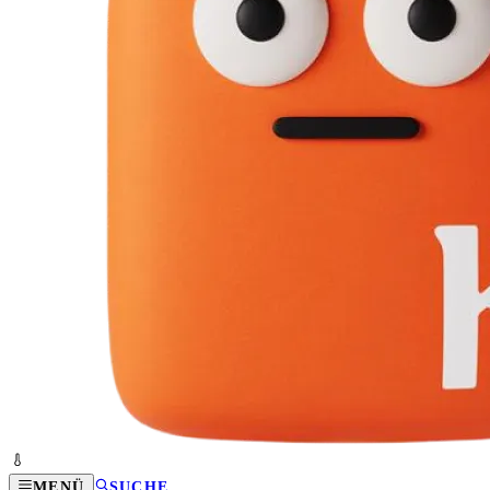
MENÜ
SUCHE