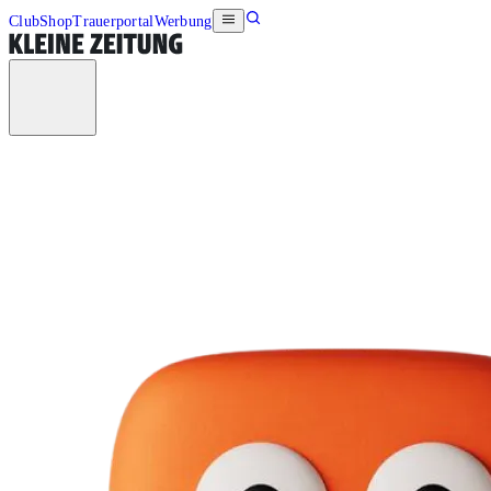
Club
Shop
Trauerportal
Werbung