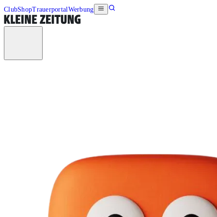
Club
Shop
Trauerportal
Werbung