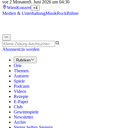
vor 2 Monaten
9. Juni 2026 um 04:30
Wien
Konzert
+4
Medien & Unterhaltung
Musik
Rock
Bühne
Abonnent:in werden
Rubriken
Orte
Themen
Autoren
Spiele
Podcasts
Videos
Rezepte
E-Paper
Club
Gewinnspiele
Newsletter
Archiv
Steirer helfen Steirern