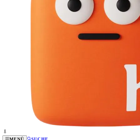
MENÜ
SUCHE