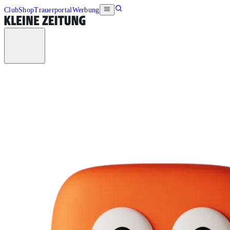
Club
Shop
Trauerportal
Werbung