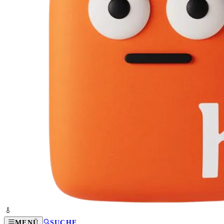
MENÜ
SUCHE