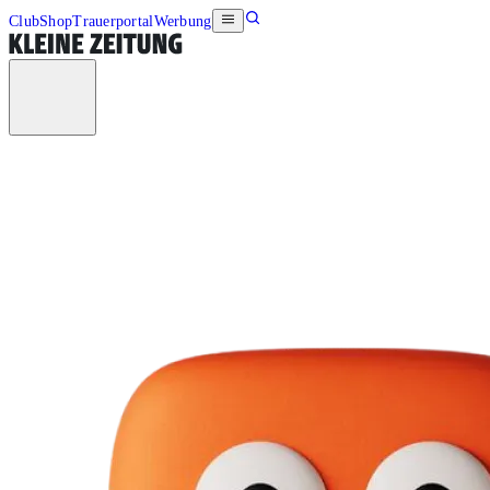
Club
Shop
Trauerportal
Werbung