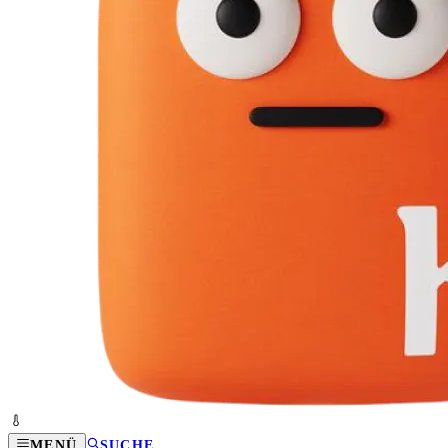
MENÜ
SUCHE