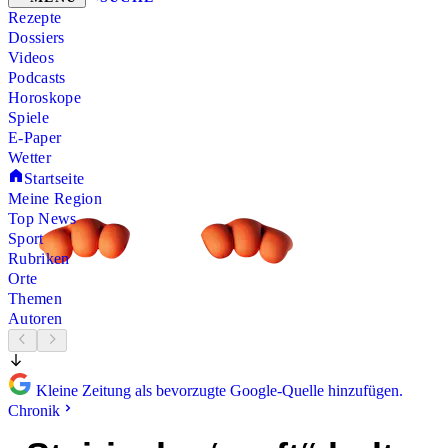
Rezepte
Dossiers
Videos
Podcasts
Horoskope
Spiele
E-Paper
Wetter
Startseite
Meine Region
Top News
Sport
Rubriken
Orte
Themen
Autoren
Kleine Zeitung als bevorzugte Google-Quelle hinzufügen.
Chronik