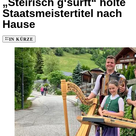
„Steirisch g‘surft“ holte
Staatsmeistertitel nach
Hause
IN KÜRZE