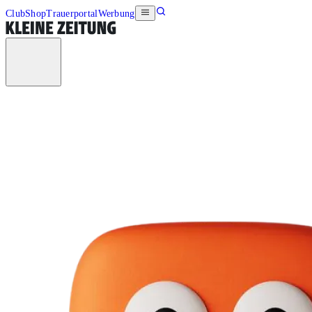
Club
Shop
Trauerportal
Werbung