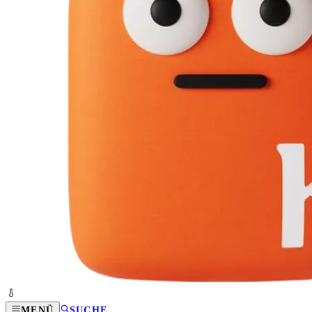
MENÜ
SUCHE