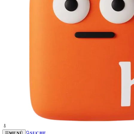
MENÜ
SUCHE