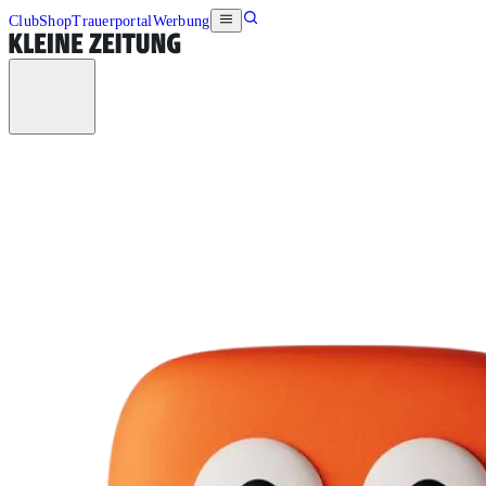
Club
Shop
Trauerportal
Werbung