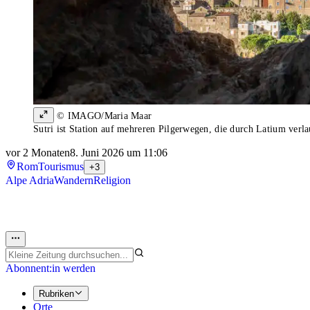
© IMAGO/Maria Maar
Sutri ist Station auf mehreren Pilgerwegen, die durch Latium verl
vor 2 Monaten
8. Juni 2026 um 11:06
Rom
Tourismus
+3
Alpe Adria
Wandern
Religion
Abonnent:in werden
Rubriken
Orte