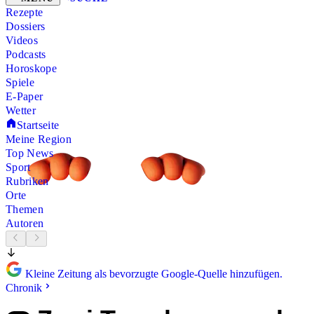
Rezepte
Dossiers
Videos
Podcasts
Horoskope
Spiele
E-Paper
Wetter
Startseite
Meine Region
Top News
Sport
Rubriken
Orte
Themen
Autoren
Kleine Zeitung als bevorzugte Google-Quelle hinzufügen.
Chronik