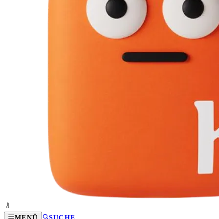
MENÜ
SUCHE