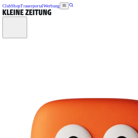
Club
Shop
Trauerportal
Werbung