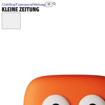
Club
Shop
Trauerportal
Werbung