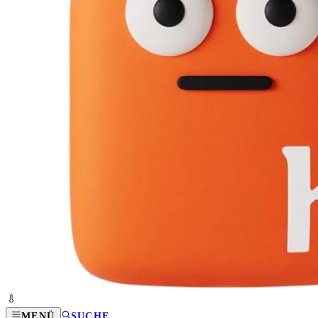
MENÜ
SUCHE