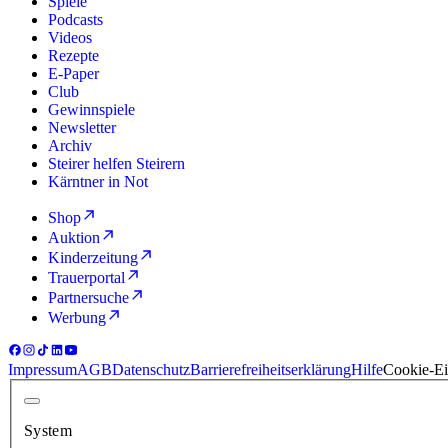
Spiele
Podcasts
Videos
Rezepte
E-Paper
Club
Gewinnspiele
Newsletter
Archiv
Steirer helfen Steirern
Kärntner in Not
Shop
Auktion
Kinderzeitung
Trauerportal
Partnersuche
Werbung
Impressum
AGB
Datenschutz
Barrierefreiheitserklärung
Hilfe
Cookie-Ei
System