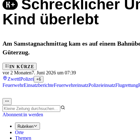
Schrecklicher Un
Kind überlebt
Am Samstagnachmittag kam es auf einem Bahnüberga
Güterzug.
IN KÜRZE
vor 2 Monaten
7. Juni 2026 um 07:39
Zwettl
Polizei
+6
Feuerwehr
Einsatzberichte
Feuerwehreinsatz
Polizeieinsatz
Flugrettung
Abonnent:in werden
Rubriken
Orte
Themen