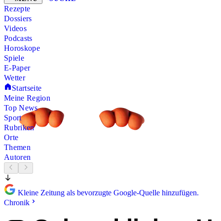
Rezepte
Dossiers
Videos
Podcasts
Horoskope
Spiele
E-Paper
Wetter
Startseite
Meine Region
Top News
Sport
Rubriken
Orte
Themen
Autoren
Kleine Zeitung als bevorzugte Google-Quelle hinzufügen.
Chronik