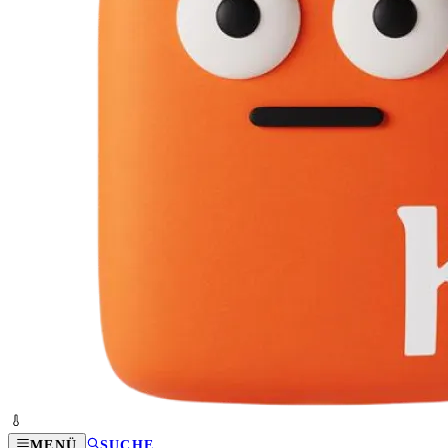
MENÜ
SUCHE