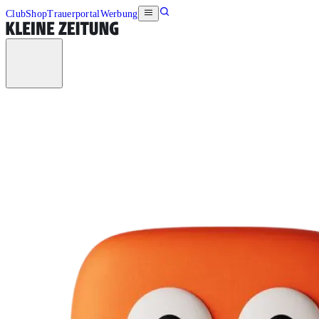
Club
Shop
Trauerportal
Werbung