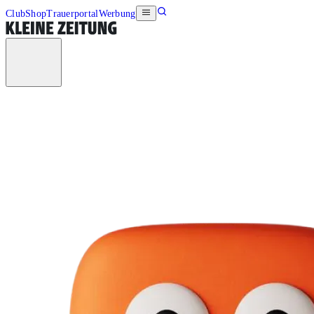
Club
Shop
Trauerportal
Werbung