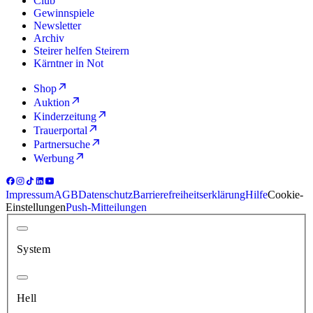
Club
Gewinnspiele
Newsletter
Archiv
Steirer helfen Steirern
Kärntner in Not
Shop
Auktion
Kinderzeitung
Trauerportal
Partnersuche
Werbung
Impressum
AGB
Datenschutz
Barrierefreiheitserklärung
Hilfe
Cookie-
Einstellungen
Push-Mitteilungen
System
Hell