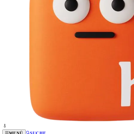
MENÜ
SUCHE