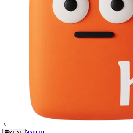
MENÜ
SUCHE