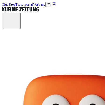
Club
Shop
Trauerportal
Werbung