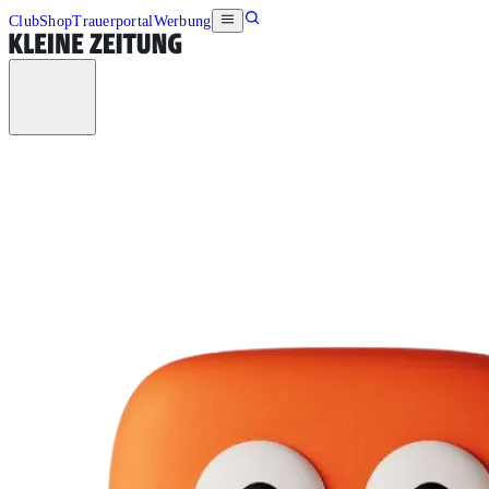
Club
Shop
Trauerportal
Werbung