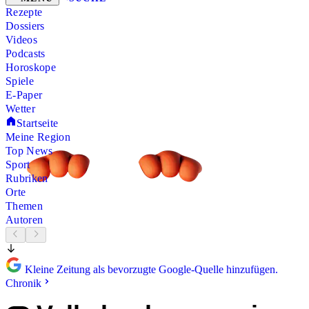
Rezepte
Dossiers
Videos
Podcasts
Horoskope
Spiele
E-Paper
Wetter
Startseite
Meine Region
Top News
Sport
Rubriken
Orte
Themen
Autoren
Kleine Zeitung als bevorzugte Google-Quelle hinzufügen.
Chronik