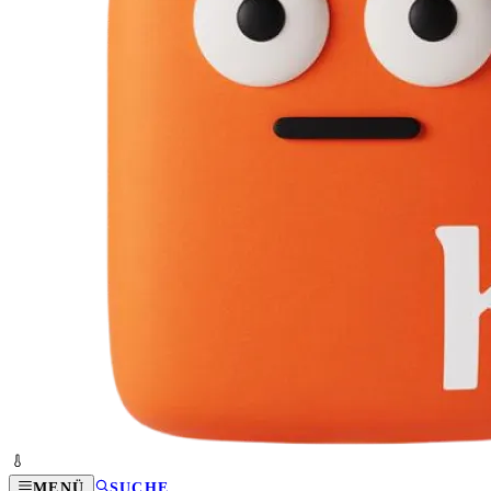
MENÜ
SUCHE