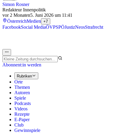
Simon Rosner
Redakteur Innenpolitik
vor 2 Monaten
5. Juni 2026 um 11:41
Österreich
Medien
+7
Facebook
Social Media
ÖVP
SPÖ
Justiz
Neos
Strafrecht
Abonnent:in werden
Rubriken
Orte
Themen
Autoren
Spiele
Podcasts
Videos
Rezepte
E-Paper
Club
Gewinnspiele