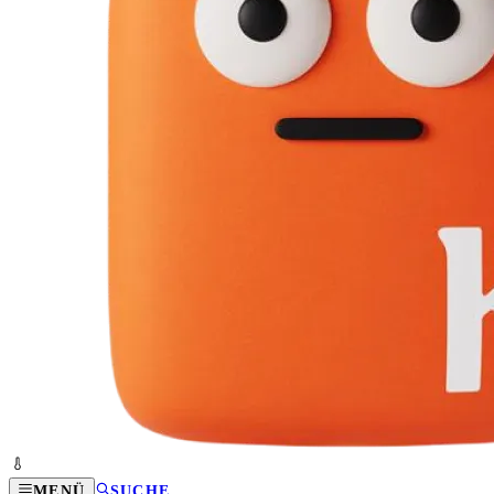
MENÜ
SUCHE