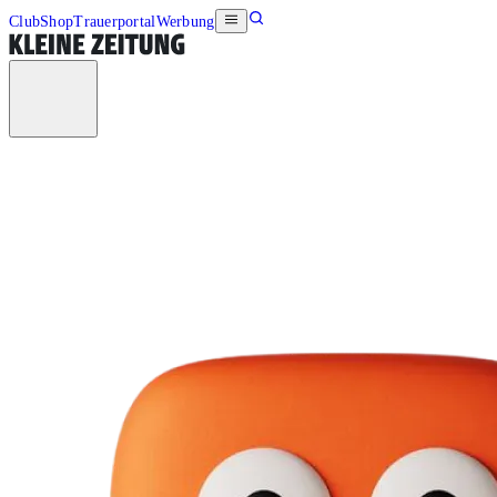
Club
Shop
Trauerportal
Werbung