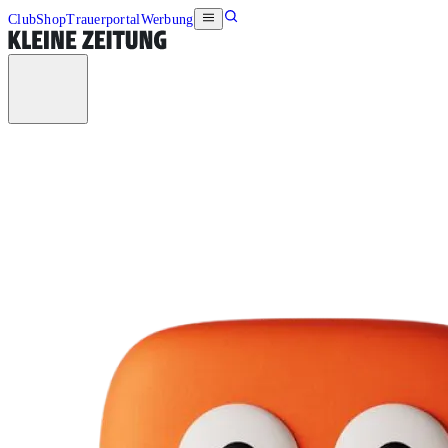
Club
Shop
Trauerportal
Werbung