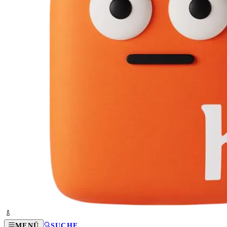
MENÜ
SUCHE