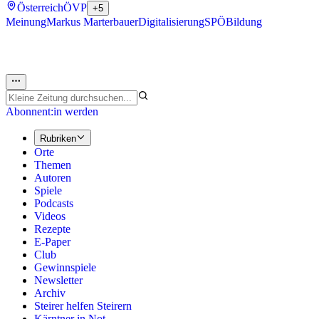
Österreich
ÖVP
+5
Meinung
Markus Marterbauer
Digitalisierung
SPÖ
Bildung
Abonnent:in werden
Rubriken
Orte
Themen
Autoren
Spiele
Podcasts
Videos
Rezepte
E-Paper
Club
Gewinnspiele
Newsletter
Archiv
Steirer helfen Steirern
Kärntner in Not