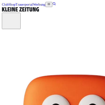
Club
Shop
Trauerportal
Werbung