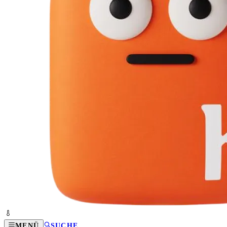
MENÜ
SUCHE