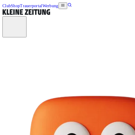
Club
Shop
Trauerportal
Werbung