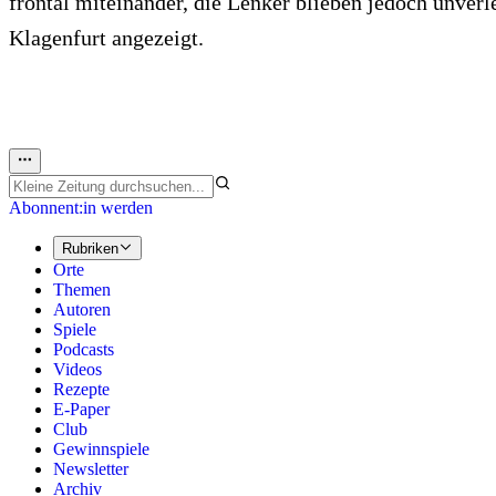
frontal miteinander, die Lenker blieben jedoch unver
Klagenfurt angezeigt.
Abonnent:in werden
Rubriken
Orte
Themen
Autoren
Spiele
Podcasts
Videos
Rezepte
E-Paper
Club
Gewinnspiele
Newsletter
Archiv