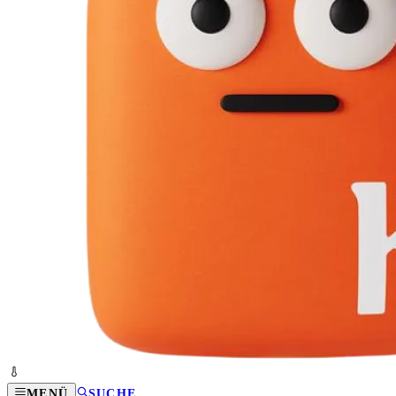
MENÜ
SUCHE