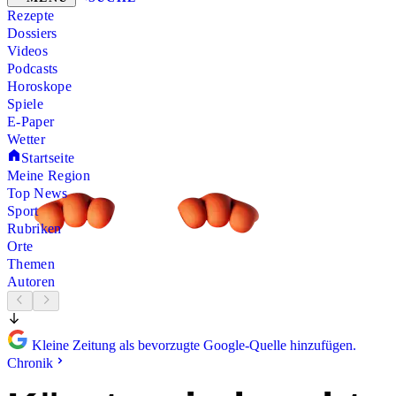
Rezepte
Dossiers
Videos
Podcasts
Horoskope
Spiele
E-Paper
Wetter
Startseite
Meine Region
Top News
Sport
Rubriken
Orte
Themen
Autoren
Kleine Zeitung als bevorzugte Google-Quelle hinzufügen.
Chronik