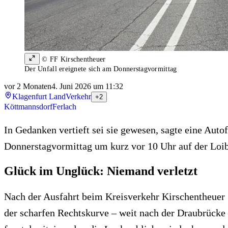
© FF Kirschentheuer
Der Unfall ereignete sich am Donnerstagvormittag
vor 2 Monaten
4. Juni 2026 um 11:32
Klagenfurt Land
Verkehr
+2
Köttmannsdorf
Ferlach
In Gedanken vertieft sei sie gewesen, sagte eine Auto
Donnerstagvormittag um kurz vor 10 Uhr auf der Loibl
Glück im Unglück: Niemand verletzt
Nach der Ausfahrt beim Kreisverkehr Kirschentheuer ge
der scharfen Rechtskurve – weit nach der Draubrücke 