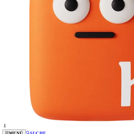
MENÜ
SUCHE