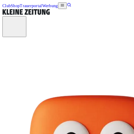
Club
Shop
Trauerportal
Werbung