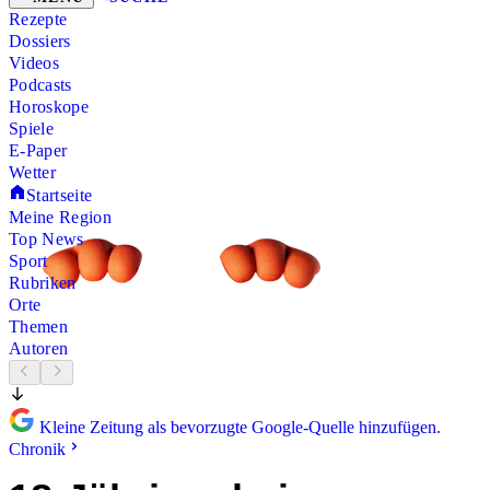
Rezepte
Dossiers
Videos
Podcasts
Horoskope
Spiele
E-Paper
Wetter
Startseite
Meine Region
Top News
Sport
Rubriken
Orte
Themen
Autoren
Kleine Zeitung als bevorzugte Google-Quelle hinzufügen.
Chronik