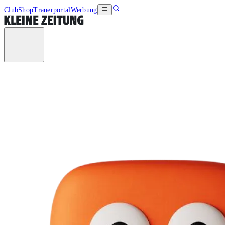
Club
Shop
Trauerportal
Werbung