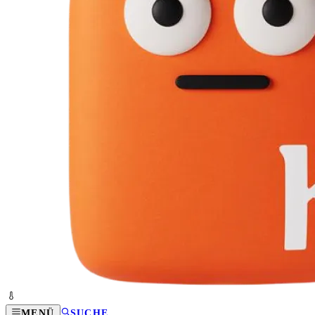
MENÜ
SUCHE