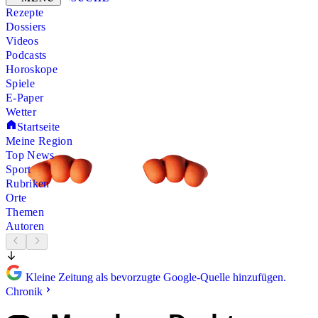
Rezepte
Dossiers
Videos
Podcasts
Horoskope
Spiele
E-Paper
Wetter
Startseite
Meine Region
Top News
Sport
Rubriken
Orte
Themen
Autoren
Kleine Zeitung als bevorzugte Google-Quelle hinzufügen.
Chronik