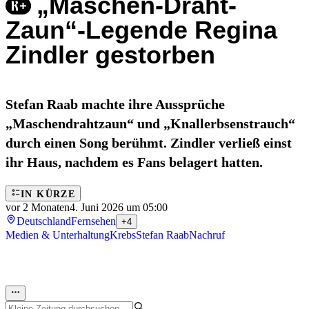
„Maschen-Draht-
Zaun“-Legende Regina
Zindler gestorben
Stefan Raab machte ihre Aussprüche
„Maschendrahtzaun“ und „Knallerbsenstrauch“
durch einen Song berühmt. Zindler verließ einst
ihr Haus, nachdem es Fans belagert hatten.
IN KÜRZE
vor 2 Monaten
4. Juni 2026 um 05:00
Deutschland
Fernsehen
+4
Medien & Unterhaltung
Krebs
Stefan Raab
Nachruf