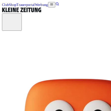
Club
Shop
Trauerportal
Werbung