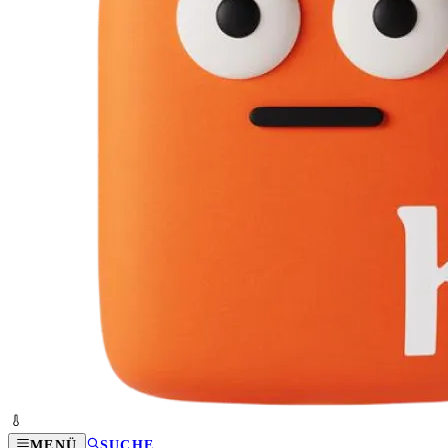
MENÜ
SUCHE