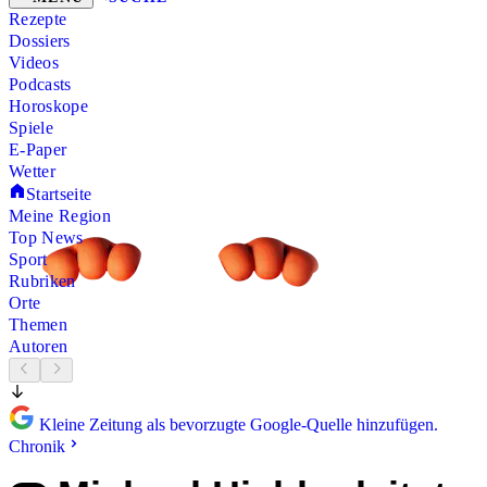
Rezepte
Dossiers
Videos
Podcasts
Horoskope
Spiele
E-Paper
Wetter
Startseite
Meine Region
Top News
Sport
Rubriken
Orte
Themen
Autoren
Kleine Zeitung als bevorzugte Google-Quelle hinzufügen.
Chronik