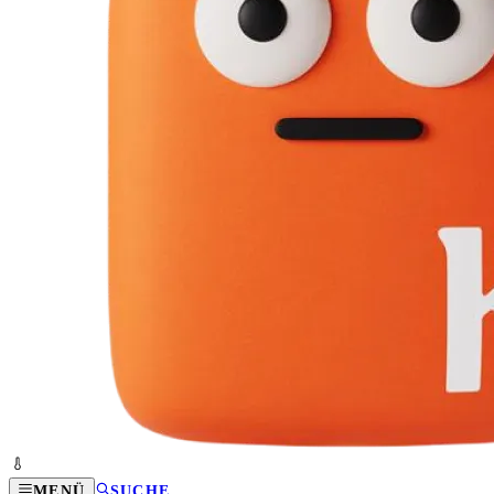
MENÜ
SUCHE