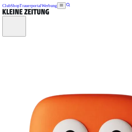
Club
Shop
Trauerportal
Werbung