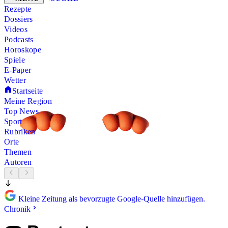
Rezepte
Dossiers
Videos
Podcasts
Horoskope
Spiele
E-Paper
Wetter
Startseite
Meine Region
Top News
Sport
Rubriken
Orte
Themen
Autoren
Kleine Zeitung als bevorzugte Google-Quelle hinzufügen.
Chronik