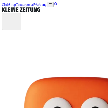
Club
Shop
Trauerportal
Werbung