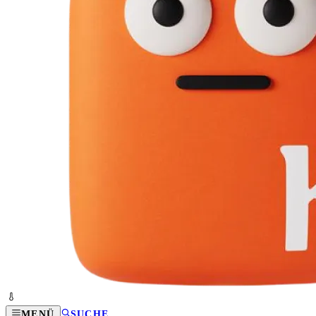
MENÜ
SUCHE