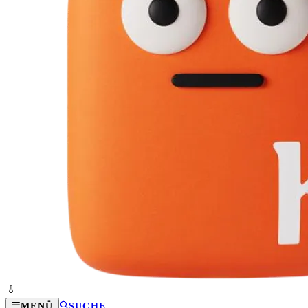
MENÜ
SUCHE