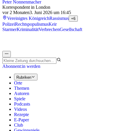
Peter Nonnenmacher
Korrespondent in London
vor 2 Monaten
3. Juni 2026 um 16:45
Vereinigtes Königreich
Rassismus
+6
Polizei
Rechtspopulismus
Keir
Starmer
Kriminalität
Verbrechen
Gesellschaft
Abonnent:in werden
Rubriken
Orte
Themen
Autoren
Spiele
Podcasts
Videos
Rezepte
E-Paper
Club
Gewinnspiele