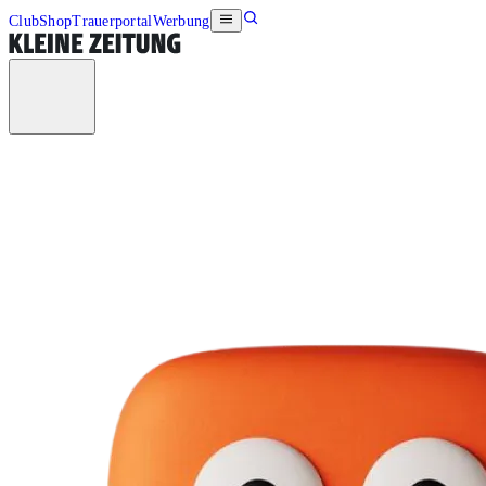
Club
Shop
Trauerportal
Werbung