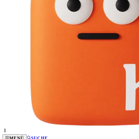
MENÜ
SUCHE