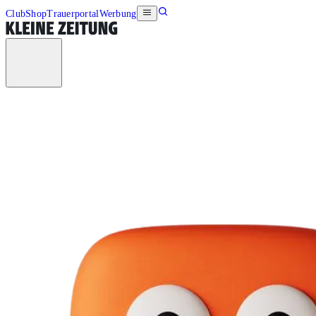
Club
Shop
Trauerportal
Werbung