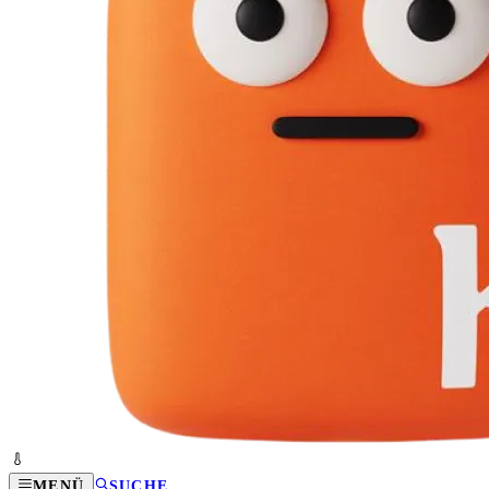
MENÜ
SUCHE