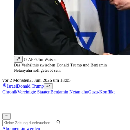
© AFP/Jim Watson
Das Verhältnis zwischen Donald Trump und Benjamin
Netanyahu soll getrübt sein
vor 2 Monaten
2. Juni 2026 um 18:05
Israel
Donald Trump
+4
Chronik
Vereinigte Staaten
Benjamin Netanjahu
Gaza-Konflikt
Abonnent:in werden