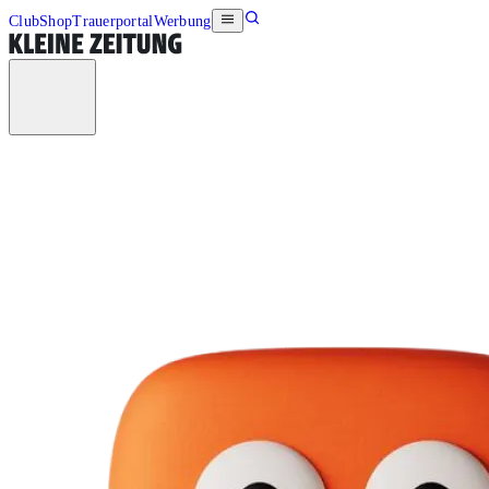
Club
Shop
Trauerportal
Werbung