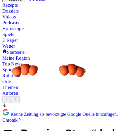
Rezepte
Dossiers
Videos
Podcasts
Horoskope
Spiele
E-Paper
Wetter
Startseite
Meine Region
Top News
Sport
Rubriken
Orte
Themen
Autoren
Kleine Zeitung als bevorzugte Google-Quelle hinzufügen.
Chronik