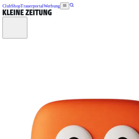
Club
Shop
Trauerportal
Werbung