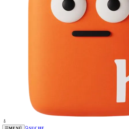
MENÜ
SUCHE