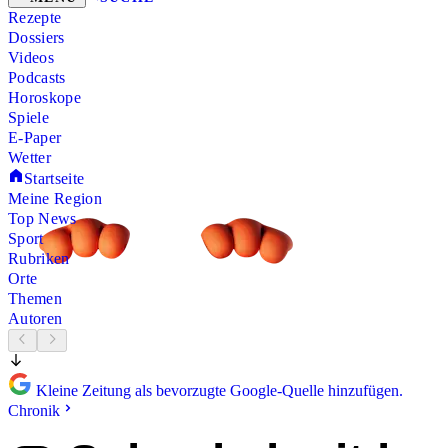
Rezepte
Dossiers
Videos
Podcasts
Horoskope
Spiele
E-Paper
Wetter
Startseite
Meine Region
Top News
Sport
Rubriken
Orte
Themen
Autoren
Kleine Zeitung als bevorzugte Google-Quelle hinzufügen.
Chronik