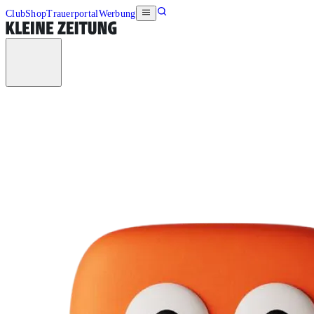
Club
Shop
Trauerportal
Werbung