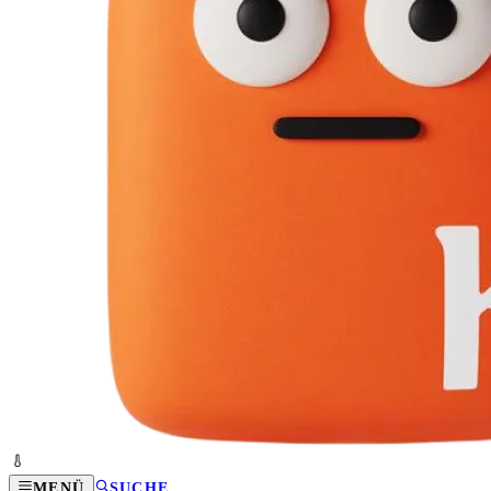
MENÜ
SUCHE