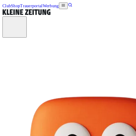
Club
Shop
Trauerportal
Werbung