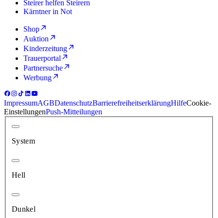
Steirer helfen Steirern
Kärntner in Not
Shop
Auktion
Kinderzeitung
Trauerportal
Partnersuche
Werbung
Impressum
AGB
Datenschutz
Barrierefreiheitserklärung
Hilfe
Cookie-
Einstellungen
Push-Mitteilungen
System
Hell
Dunkel