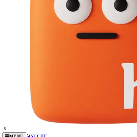
MENÜ
SUCHE