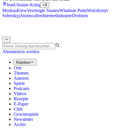
Iran
Ukraine-Krieg
+9
Moskau
Kiew
Vereinigte Staaten
Wladimir Putin
Wolodymyr
Selenskyj
Atomwaffen
Internet
Industrie
Drohnen
Abonnent:in werden
Rubriken
Orte
Themen
Autoren
Spiele
Podcasts
Videos
Rezepte
E-Paper
Club
Gewinnspiele
Newsletter
Archiv