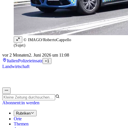
© IMAGO/RobertoCappello
(Sujet)
vor 2 Monaten
2. Juni 2026 um 11:08
Italien
Polizeieinsatz
+1
Landwirtschaft
Abonnent:in werden
Rubriken
Orte
Themen