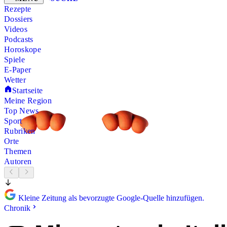
Rezepte
Dossiers
Videos
Podcasts
Horoskope
Spiele
E-Paper
Wetter
Startseite
Meine Region
Top News
Sport
Rubriken
Orte
Themen
Autoren
Kleine Zeitung als bevorzugte Google-Quelle hinzufügen.
Chronik