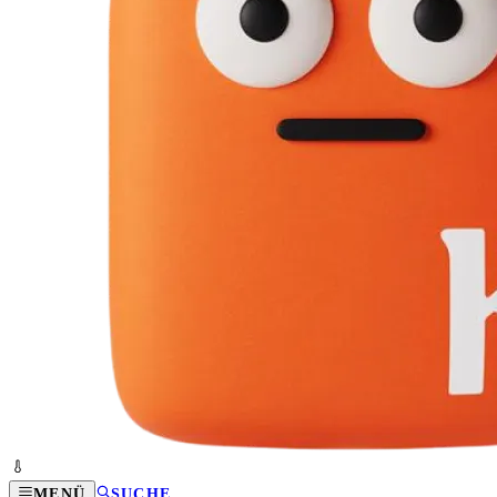
MENÜ
SUCHE