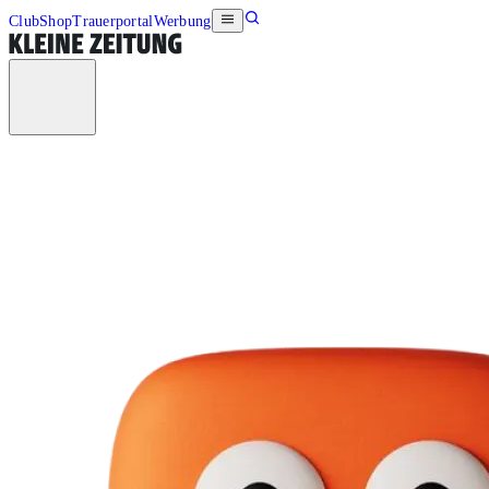
Club
Shop
Trauerportal
Werbung