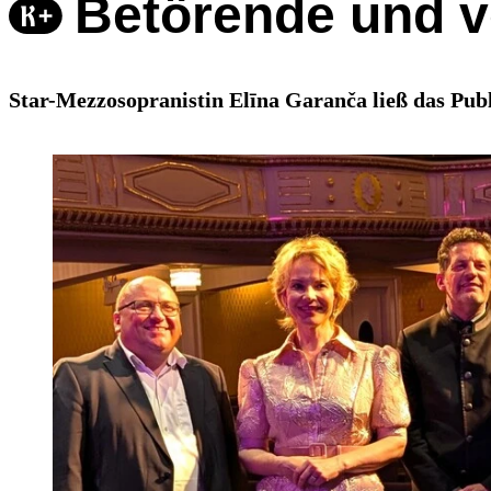
Betörende und v
Star-Mezzosopranistin Elīna Garanča ließ das Pub