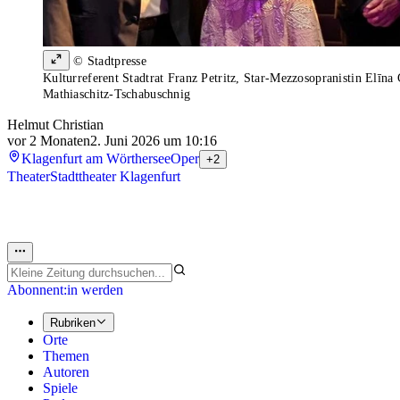
© Stadtpresse
Kulturreferent Stadtrat Franz Petritz, Star-Mezzosopranistin Elīna
Mathiaschitz-Tschabuschnig
Helmut Christian
vor 2 Monaten
2. Juni 2026 um 10:16
Klagenfurt am Wörthersee
Oper
+2
Theater
Stadttheater Klagenfurt
Abonnent:in werden
Rubriken
Orte
Themen
Autoren
Spiele