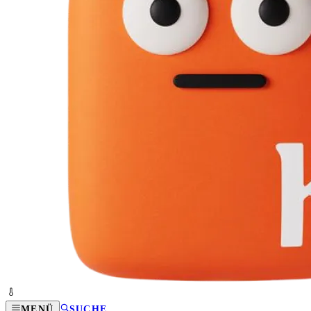
MENÜ
SUCHE