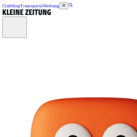
Club
Shop
Trauerportal
Werbung