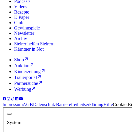
Podcasts
Videos
Rezepte
E-Paper
Club
Gewinnspiele
Newsletter
Archiv
Steirer helfen Steirern
Kärntner in Not
Shop
Auktion
Kinderzeitung
Trauerportal
Partnersuche
Werbung
Impressum
AGB
Datenschutz
Barrierefreiheitserklärung
Hilfe
Cookie-Ei
System