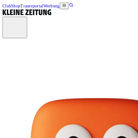
Club
Shop
Trauerportal
Werbung