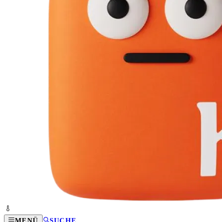
MENÜ
SUCHE