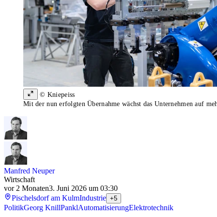
© Kniepeiss
Mit der nun erfolgten Übernahme wächst das Unternehmen auf mehr
Manfred Neuper
Wirtschaft
vor 2 Monaten
3. Juni 2026 um 03:30
Pischelsdorf am Kulm
Industrie
+5
Politik
Georg Knill
Pankl
Automatisierung
Elektrotechnik