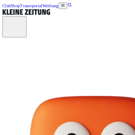
Club
Shop
Trauerportal
Werbung