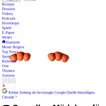
Rezepte
Dossiers
Videos
Podcasts
Horoskope
Spiele
E-Paper
Wetter
Startseite
Meine Region
Top News
Sport
Rubriken
Orte
Themen
Autoren
Kleine Zeitung als bevorzugte Google-Quelle hinzufügen.
Chronik