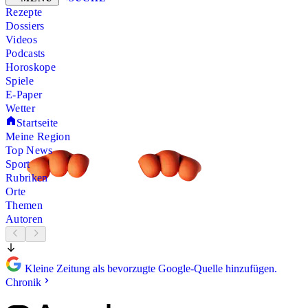
Rezepte
Dossiers
Videos
Podcasts
Horoskope
Spiele
E-Paper
Wetter
Startseite
Meine Region
Top News
Sport
Rubriken
Orte
Themen
Autoren
Kleine Zeitung als bevorzugte Google-Quelle hinzufügen.
Chronik