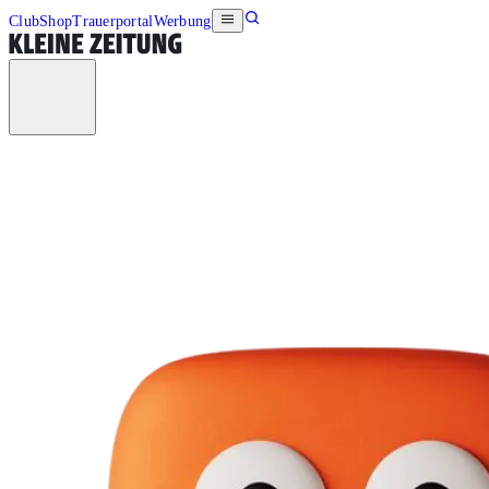
Club
Shop
Trauerportal
Werbung