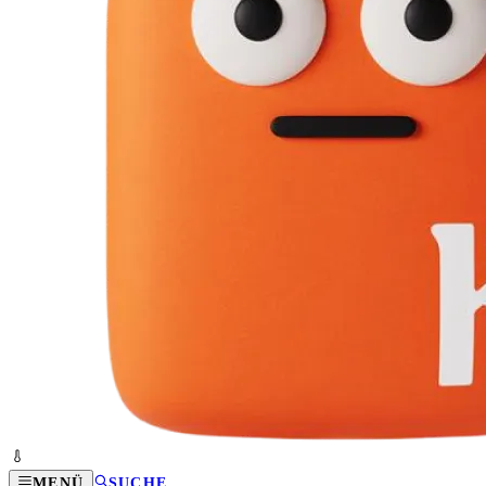
MENÜ
SUCHE