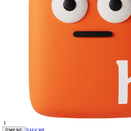
MENÜ
SUCHE