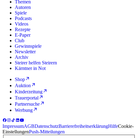
Themen
Autoren
Spiele
Podcasts
Videos
Rezepte
E-Paper
Club
Gewinnspiele
Newsletter
Archiv
Steirer helfen Steirern
Kärntner in Not
Shop
Auktion
Kinderzeitung
Trauerportal
Partnersuche
Werbung
Impressum
AGB
Datenschutz
Barrierefreiheitserklärung
Hilfe
Cookie-
Einstellungen
Push-Mitteilungen