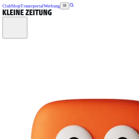
Club
Shop
Trauerportal
Werbung