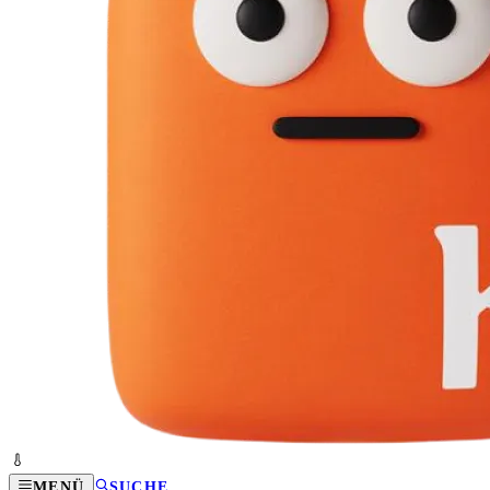
MENÜ
SUCHE