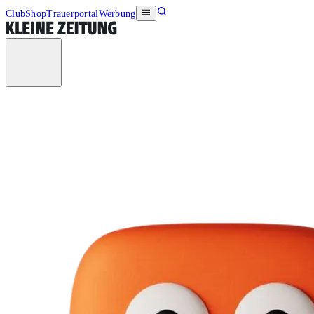
Club
Shop
Trauerportal
Werbung