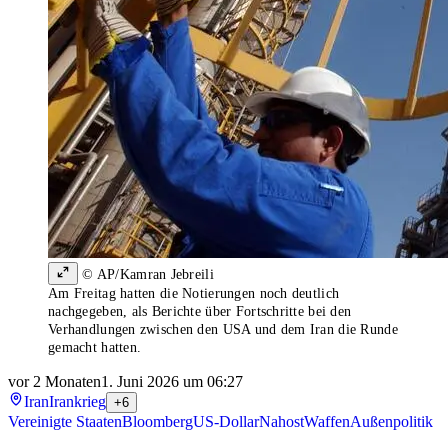
© AP/Kamran Jebreili
Am Freitag hatten die Notierungen noch deutlich
nachgegeben, als Berichte über Fortschritte bei den
Verhandlungen zwischen den USA und dem Iran die Runde
gemacht hatten.
vor 2 Monaten
1. Juni 2026 um 06:27
Iran
Irankrieg
+6
Vereinigte Staaten
Bloomberg
US-Dollar
Nahost
Waffen
Außenpolitik