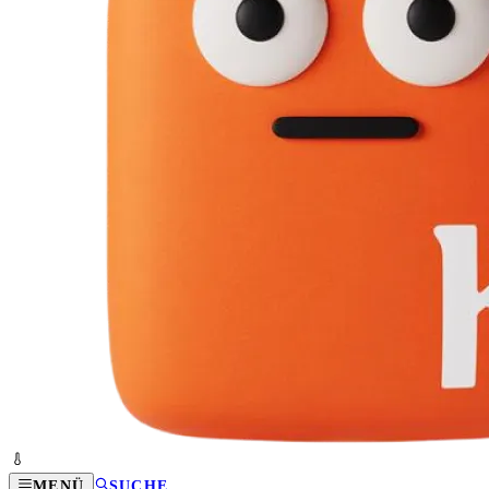
MENÜ
SUCHE