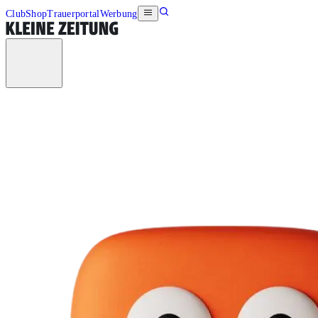
Club
Shop
Trauerportal
Werbung