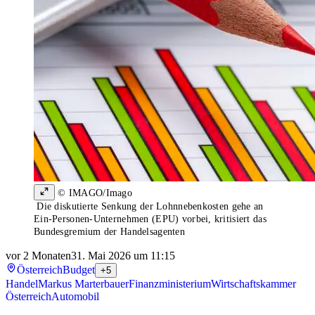
© IMAGO/Imago
Die diskutierte Senkung der Lohnnebenkosten gehe an
Ein-Personen-Unternehmen (EPU) vorbei, kritisiert das
Bundesgremium der Handelsagenten
vor 2 Monaten
31. Mai 2026 um 11:15
Österreich
Budget
+5
Handel
Markus Marterbauer
Finanzministerium
Wirtschaftskammer
Österreich
Automobil