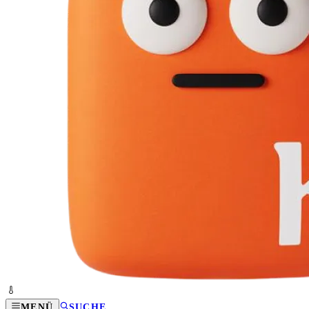
MENÜ
SUCHE