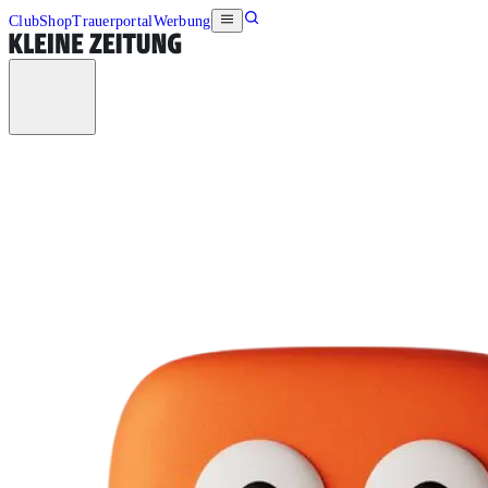
Club
Shop
Trauerportal
Werbung