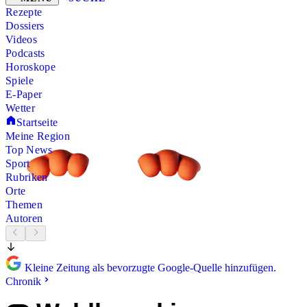
Rezepte
Dossiers
Videos
Podcasts
Horoskope
Spiele
E-Paper
Wetter
Startseite
Meine Region
Top News
Sport
Rubriken
Orte
Themen
Autoren
Kleine Zeitung als bevorzugte Google-Quelle hinzufügen.
Chronik