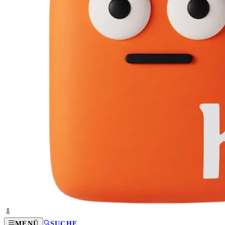
MENÜ
SUCHE