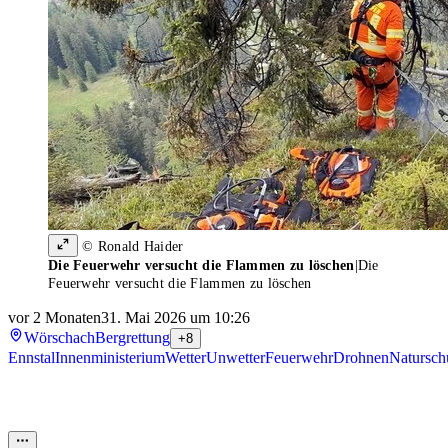
© Ronald Haider
Die Feuerwehr versucht die Flammen zu löschen
|
Die
Feuerwehr versucht die Flammen zu löschen
vor 2 Monaten
31. Mai 2026 um 10:26
Wörschach
Bergrettung
+8
Ennstal
Innenministerium
Wetter
Unwetter
Feuerwehr
Drohnen
Natursch