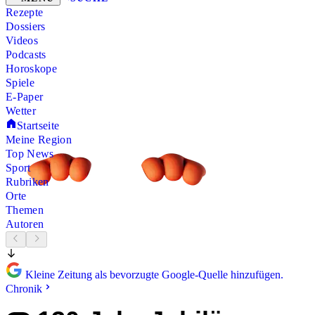
Rezepte
Dossiers
Videos
Podcasts
Horoskope
Spiele
E-Paper
Wetter
Startseite
Meine Region
Top News
Sport
Rubriken
Orte
Themen
Autoren
Kleine Zeitung als bevorzugte Google-Quelle hinzufügen.
Chronik