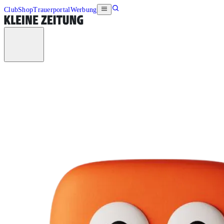
Club
Shop
Trauerportal
Werbung